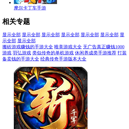
摩尔卡丁车手游
相关专题
显示全部
显示全部
显示全部
显示全部
显示全部
显示全部
显
示全部
显示全部
搬砖游戏赚钱的手游大全
唯美游戏大全
无广告真正赚钱1000
游戏
羽弘游戏
类似传奇的单机游戏
休闲养成类手游推荐
打装
备卖钱的手游大全
经典传奇手游版本大全