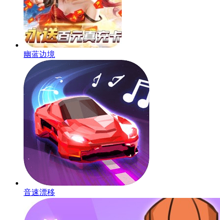
幽蓝边境
音速漂移