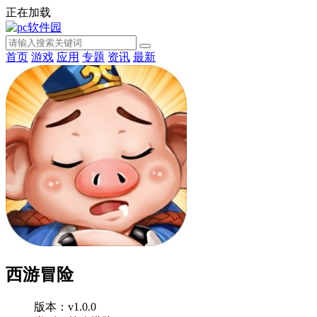
正在加载
首页
游戏
应用
专题
资讯
最新
西游冒险
版本：v1.0.0