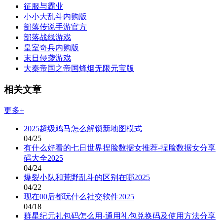
征服与霸业
小小大乱斗内购版
部落传说手游官方
部落战线游戏
皇室奇兵内购版
末日侵袭游戏
大秦帝国之帝国烽烟无限元宝版
相关文章
更多+
2025超级鸡马怎么解锁新地图模式
04/25
有什么好看的七日世界捏脸数据女推荐-捏脸数据女分享
码大全2025
04/24
爆裂小队和荒野乱斗的区别在哪2025
04/22
现在00后都玩什么社交软件2025
04/18
群星纪元礼包码怎么用-通用礼包兑换码及使用方法分享