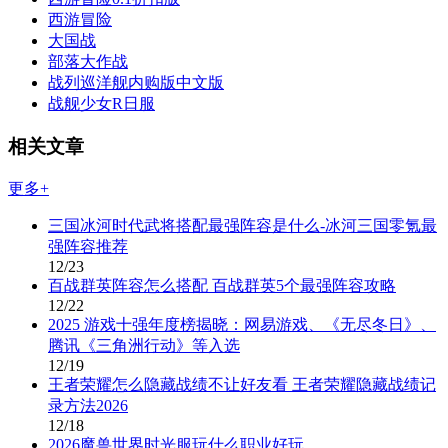
西游冒险
大国战
部落大作战
战列巡洋舰内购版中文版
战舰少女R日服
相关文章
更多+
三国冰河时代武将搭配最强阵容是什么-冰河三国零氪最
强阵容推荐
12/23
百战群英阵容怎么搭配 百战群英5个最强阵容攻略
12/22
2025 游戏十强年度榜揭晓：网易游戏、《无尽冬日》、
腾讯《三角洲行动》等入选
12/19
王者荣耀怎么隐藏战绩不让好友看 王者荣耀隐藏战绩记
录方法2026
12/18
2026魔兽世界时光服玩什么职业好玩