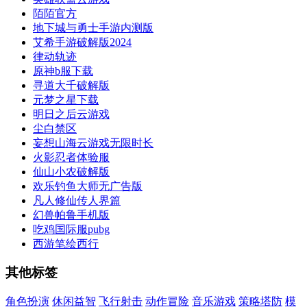
陌陌官方
地下城与勇士手游内测版
艾希手游破解版2024
律动轨迹
原神b服下载
寻道大千破解版
元梦之星下载
明日之后云游戏
尘白禁区
妄想山海云游戏无限时长
火影忍者体验服
仙山小农破解版
欢乐钓鱼大师无广告版
凡人修仙传人界篇
幻兽帕鲁手机版
吃鸡国际服pubg
西游笔绘西行
其他标签
角色扮演
休闲益智
飞行射击
动作冒险
音乐游戏
策略塔防
模