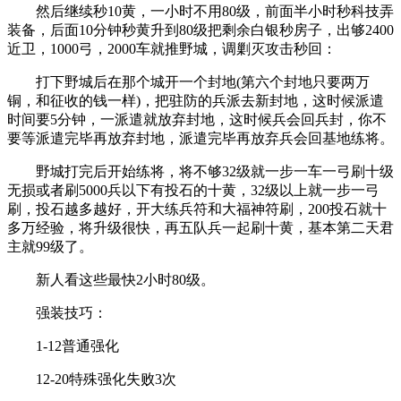
然后继续秒10黄，一小时不用80级，前面半小时秒科技弄
装备，后面10分钟秒黄升到80级把剩余白银秒房子，出够2400
近卫，1000弓，2000车就推野城，调剿灭攻击秒回：
打下野城后在那个城开一个封地(第六个封地只要两万
铜，和征收的钱一样)，把驻防的兵派去新封地，这时候派遣
时间要5分钟，一派遣就放弃封地，这时候兵会回兵封，你不
要等派遣完毕再放弃封地，派遣完毕再放弃兵会回基地练将。
野城打完后开始练将，将不够32级就一步一车一弓刷十级
无损或者刷5000兵以下有投石的十黄，32级以上就一步一弓
刷，投石越多越好，开大练兵符和大福神符刷，200投石就十
多万经验，将升级很快，再五队兵一起刷十黄，基本第二天君
主就99级了。
新人看这些最快2小时80级。
强装技巧：
1-12普通强化
12-20特殊强化失败3次