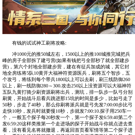
有钱的试试神工刷将攻略:
冲1000元的推50城左右，1500以上的推100城推完城把兵
峰的房子全部拆了建弓营(如果有钱把弓全部秒了就全部建步
营)，第六个封地全部建步营，建在有征兵加成的城，其它封
地全房练将5队10黄开大福神符资源医兵，刷将五个智步，五
个攻弓，将练到每个带兵1800以上可以去刷，刷三线防御260
以上，刷一线防御280～300.攻击250以上没资源可以大福神符
五队九黄打骑少刷资源刷将出兵，测坑，排一队步一队弓分别
刷黄，开始战斗后看兵跳进那15坑的时间是多少，比如弓走了
50秒，步走了40秒，那么你刷将派兵就是弓先发7:00:00步比弓
走快10秒，发兵时就要慢10秒，步就发7:00:10.探子用250车一
个，一般五个探子每20秒发一个，第一个探子发6:59:40第二个
发6:59:20这样类推第一个走进场的探子开始战斗你就点进去查
看，没有看见名将就撤退，再返回首页看军情等第二个探子进