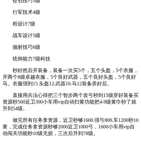
征召技巧5级
行军技术4级
程设计7级
战车设计5级
抛射技巧6级
统帅能力7级科技
秒好然后开装备，装备一次买5个，五个头盔，5个衣服，
开两个8级卓越衣服，5个良好武器，五个良好头盔，5个良好
马。衣服强到15.头盔12.武器10.马12装备弄好后。
直接用兵法心得把三个智步两个攻弓秒到15级穿好装备买
资源秒500近卫300小车用vip自动扫黄功能把4-9级黄巾秒了就
升到54级。
做完所有任务拿资源，近卫秒够1600.强弓800.车1200秒10
黄，完成任务拿资源秒够2000近卫1000弓，1600小车用vip自
动闯关功能秒10级无损，三次后升到78级。