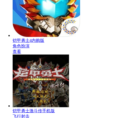
铠甲勇士4内购版
角色扮演
查看
铠甲勇士激斗传手机版
飞行射击