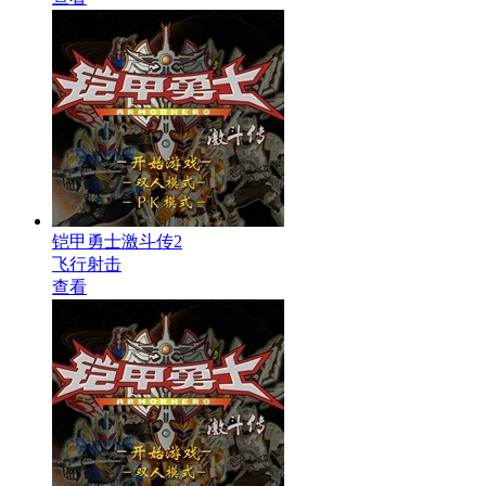
铠甲勇士激斗传2
飞行射击
查看