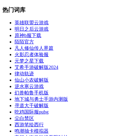
热门词库
英雄联盟云游戏
明日之后云游戏
原神b服下载
陌陌官方
凡人修仙传人界篇
火影忍者体验服
元梦之星下载
艾希手游破解版2024
律动轨迹
仙山小农破解版
逆水寒云游戏
幻兽帕鲁手机版
地下城与勇士手游内测版
寻道大千破解版
吃鸡国际服pubg
尘白禁区
西游笔绘西行
鸣潮抽卡模拟器