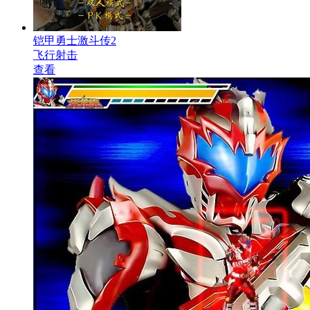
铠甲勇士激斗传2
飞行射击
查看