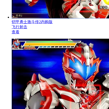
铠甲勇士激斗传2内购版
飞行射击
查看