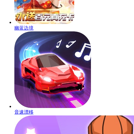
幽蓝边境
音速漂移