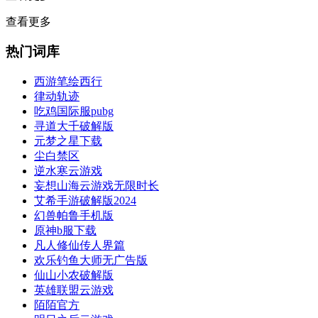
查看更多
热门词库
西游笔绘西行
律动轨迹
吃鸡国际服pubg
寻道大千破解版
元梦之星下载
尘白禁区
逆水寒云游戏
妄想山海云游戏无限时长
艾希手游破解版2024
幻兽帕鲁手机版
原神b服下载
凡人修仙传人界篇
欢乐钓鱼大师无广告版
仙山小农破解版
英雄联盟云游戏
陌陌官方