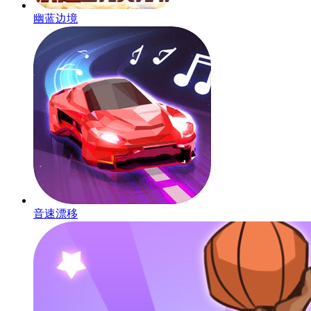
幽蓝边境
音速漂移