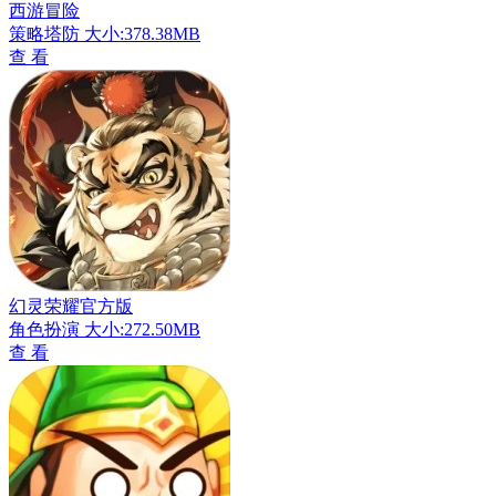
西游冒险
策略塔防
大小:378.38MB
查 看
幻灵荣耀官方版
角色扮演
大小:272.50MB
查 看