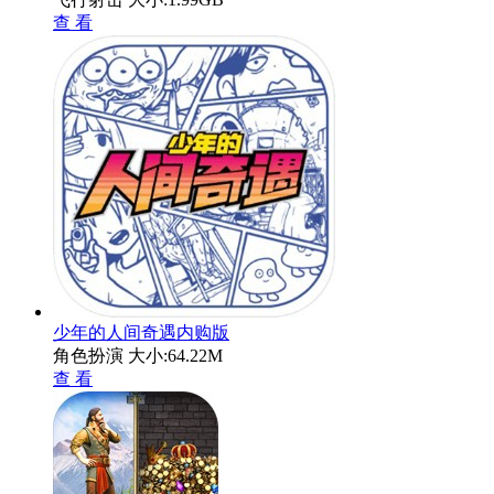
查 看
少年的人间奇遇内购版
角色扮演
大小:64.22M
查 看