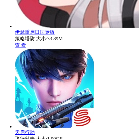
伊瑟重启日国际版
策略塔防
大小:33.89M
查 看
天启行动
飞行射击
大小:1.99GB