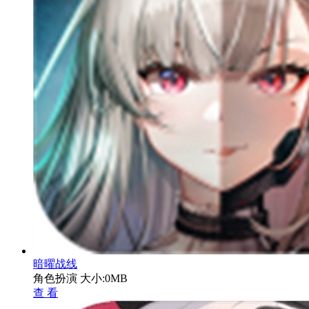
暗曜战线
角色扮演
大小:0MB
查 看