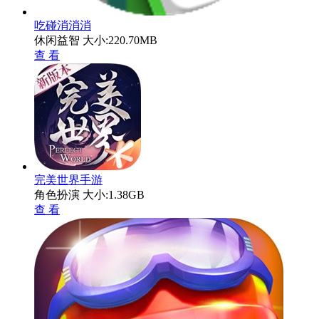
吃碰消消消
休闲益智
大小:220.70MB
查 看
完美世界手游
角色扮演
大小:1.38GB
查 看