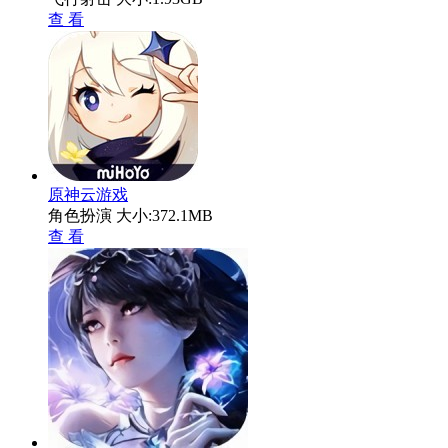
查 看
原神云游戏
角色扮演
大小:372.1MB
查 看