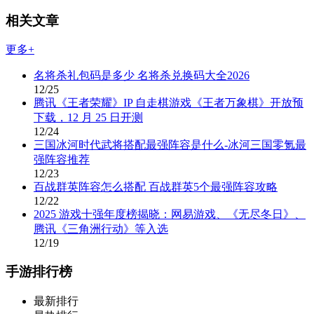
相关文章
更多+
名将杀礼包码是多少 名将杀兑换码大全2026
12/25
腾讯《王者荣耀》IP 自走棋游戏《王者万象棋》开放预
下载，12 月 25 日开测
12/24
三国冰河时代武将搭配最强阵容是什么-冰河三国零氪最
强阵容推荐
12/23
百战群英阵容怎么搭配 百战群英5个最强阵容攻略
12/22
2025 游戏十强年度榜揭晓：网易游戏、《无尽冬日》、
腾讯《三角洲行动》等入选
12/19
手游排行榜
最新排行