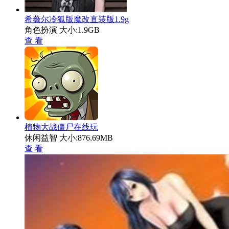
希薇尔冷狐版魔改直装版1.9g
角色扮演
大小:1.9GB
查 看
植物大战僵尸在线玩
休闲益智
大小:876.69MB
查 看