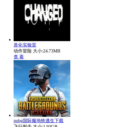
兽化实验室
动作冒险
大小:24.73MB
查 看
pubg国际服地铁逃生下载
飞行射击
大小:1.93GB