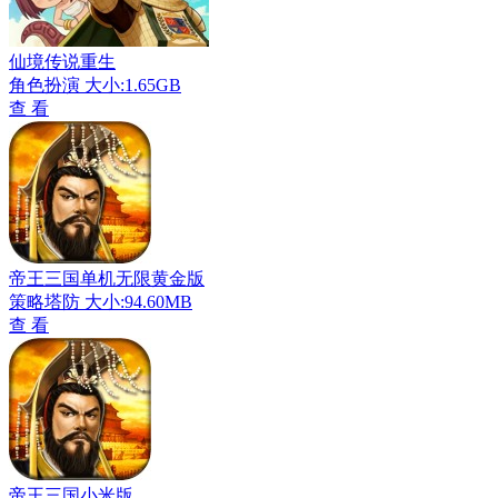
仙境传说重生
角色扮演
大小:1.65GB
查 看
帝王三国单机无限黄金版
策略塔防
大小:94.60MB
查 看
帝王三国小米版