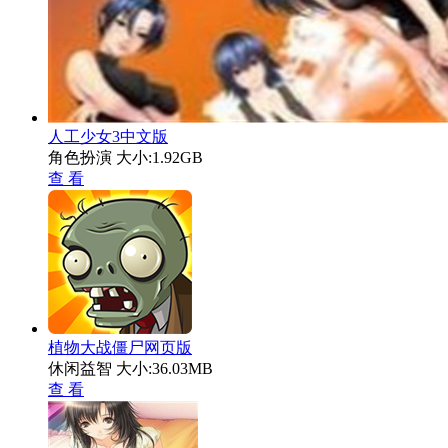
人工少女3中文版
角色扮演
大小:1.92GB
查 看
植物大战僵尸网页版
休闲益智
大小:36.03MB
查 看