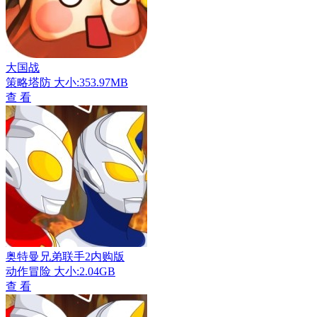
大国战
策略塔防
大小:353.97MB
查 看
奥特曼兄弟联手2内购版
动作冒险
大小:2.04GB
查 看