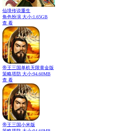
仙境传说重生
角色扮演
大小:1.65GB
查 看
帝王三国单机无限黄金版
策略塔防
大小:94.60MB
查 看
帝王三国小米版
策略塔防
大小:94.60MB