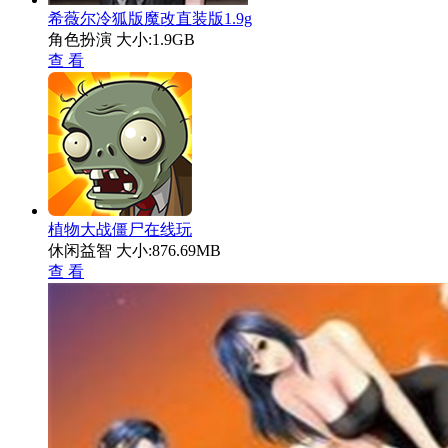
希薇尔冷狐版魔改直装版1.9g
角色扮演
大小:1.9GB
查 看
植物大战僵尸在线玩
休闲益智
大小:876.69MB
查 看