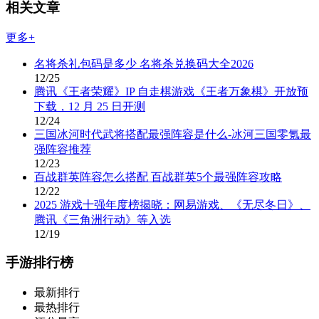
相关文章
更多+
名将杀礼包码是多少 名将杀兑换码大全2026
12/25
腾讯《王者荣耀》IP 自走棋游戏《王者万象棋》开放预
下载，12 月 25 日开测
12/24
三国冰河时代武将搭配最强阵容是什么-冰河三国零氪最
强阵容推荐
12/23
百战群英阵容怎么搭配 百战群英5个最强阵容攻略
12/22
2025 游戏十强年度榜揭晓：网易游戏、《无尽冬日》、
腾讯《三角洲行动》等入选
12/19
手游排行榜
最新排行
最热排行