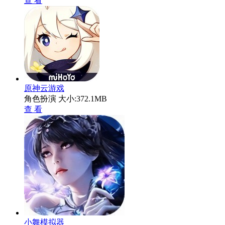
查 看
原神云游戏
角色扮演
大小:372.1MB
查 看
小舞模拟器