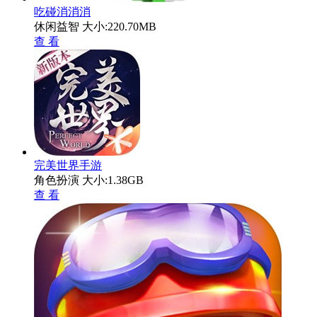
吃碰消消消
休闲益智
大小:220.70MB
查 看
完美世界手游
角色扮演
大小:1.38GB
查 看