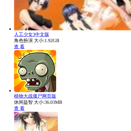
人工少女3中文版
角色扮演
大小:1.92GB
查 看
植物大战僵尸网页版
休闲益智
大小:36.03MB
查 看