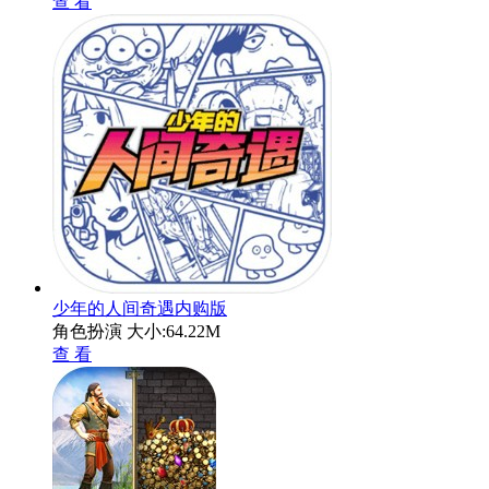
查 看
少年的人间奇遇内购版
角色扮演
大小:64.22M
查 看