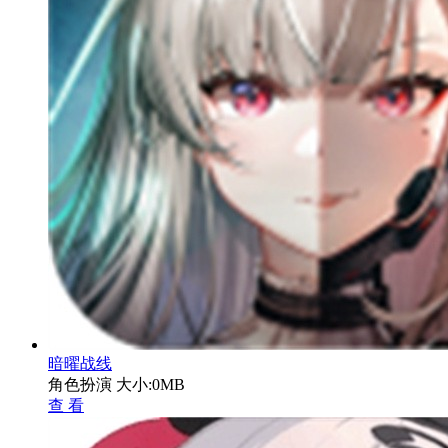
暗曜战线
角色扮演
大小:0MB
查 看