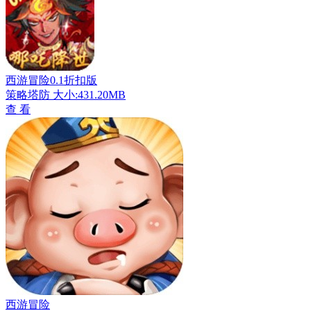
西游冒险0.1折扣版
策略塔防
大小:431.20MB
查 看
西游冒险