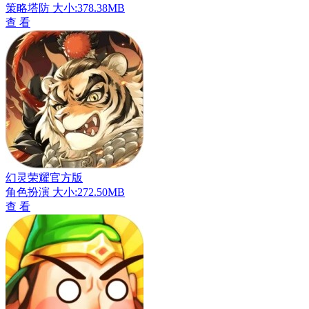
策略塔防
大小:378.38MB
查 看
幻灵荣耀官方版
角色扮演
大小:272.50MB
查 看