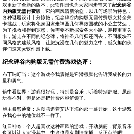
戏更新了全新的版本，pc软件园也为大家同步带来了
纪念碑谷
内购版无需付费
版，它的画风清新治愈，以几何场景为特色，
各种谜题设计十分惊艳，纪念碑谷内购版无需付费版支持全关
卡挑战，玩家将化身因盗走神圣几何导致国破的小公主艾达，
为了挽救和得到宽恕，你需要不断探索各大小路，迎接重重关
卡，游走在不同的纪念碑，将神圣几何归还回去，不同板块不
同风格的建筑风格，让您沉浸在几何的魅力之中，感兴趣的伙
伴们速来pc软件园下载。
纪念碑谷内购版无需付费游戏热评：
布丁响叮当：这个游戏令我震撼是它潜移默化告诉我成长的力
量和勇气。
镜中看世界：游戏很好玩，特别是音乐，听着特别舒服。虽然
玩得不对，但是还是把付费内容解锁了。
施主暴怒通常：从图腾追着艾达下海的那一幕开始，这个游戏
在我心中的地位就不一样了。
红日神奇：个人超喜欢这种画风的游戏，开动脑筋，背景音乐
也可以让人沉浸其中，中途也是有剧情穿插，反正点赞吧!