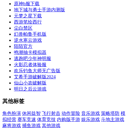
原神b服下载
地下城与勇士手游内测版
元梦之星下载
西游笔绘西行
尘白禁区
幻兽帕鲁手机版
逆水寒云游戏
陌陌官方
鸣潮抽卡模拟器
逃跑吧少年神明服
火影忍者体验服
欢乐钓鱼大师无广告版
艾希手游破解版2024
仙山小农破解版
明日之后云游戏
其他标签
角色扮演
休闲益智
飞行射击
动作冒险
音乐游戏
策略塔防
模
拟经营
赛车竞速
体育竞技
内购版手游
娱乐游戏
斗地主游戏
麻将游戏
捕鱼游戏
其他游戏