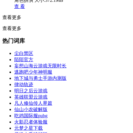
角色扮演
大小:372.1MB
查 看
查看更多
查看更多
热门词库
尘白禁区
陌陌官方
妄想山海云游戏无限时长
逃跑吧少年神明服
地下城与勇士手游内测版
律动轨迹
明日之后云游戏
英雄联盟云游戏
凡人修仙传人界篇
仙山小农破解版
吃鸡国际服pubg
火影忍者体验服
元梦之星下载