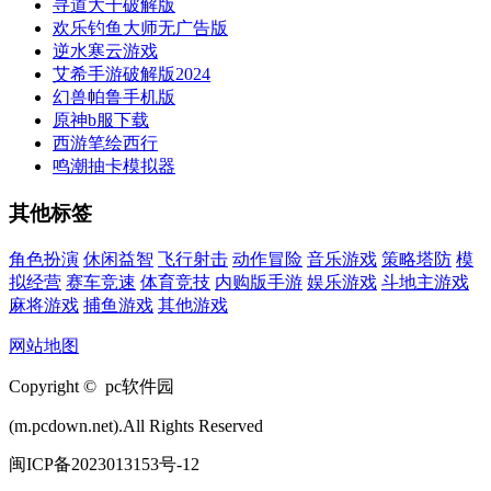
寻道大千破解版
欢乐钓鱼大师无广告版
逆水寒云游戏
艾希手游破解版2024
幻兽帕鲁手机版
原神b服下载
西游笔绘西行
鸣潮抽卡模拟器
其他标签
角色扮演
休闲益智
飞行射击
动作冒险
音乐游戏
策略塔防
模
拟经营
赛车竞速
体育竞技
内购版手游
娱乐游戏
斗地主游戏
麻将游戏
捕鱼游戏
其他游戏
网站地图
Copyright © pc软件园
(m.pcdown.net).All Rights Reserved
闽ICP备2023013153号-12