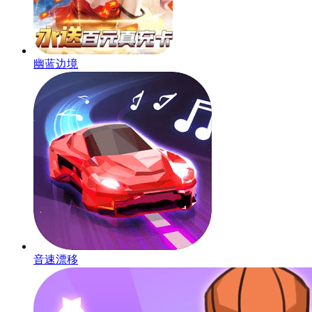
幽蓝边境
音速漂移