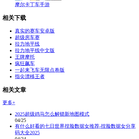
摩尔卡丁车手游
相关下载
真实的赛车安卓版
超级房车赛
拉力地平线
拉力地平线中文版
王牌摩托
疯狂飙车
一起来飞车无限点卷版
指尖漂移王者
相关文章
更多+
2025超级鸡马怎么解锁新地图模式
04/25
有什么好看的七日世界捏脸数据女推荐-捏脸数据女分享
码大全2025
04/24