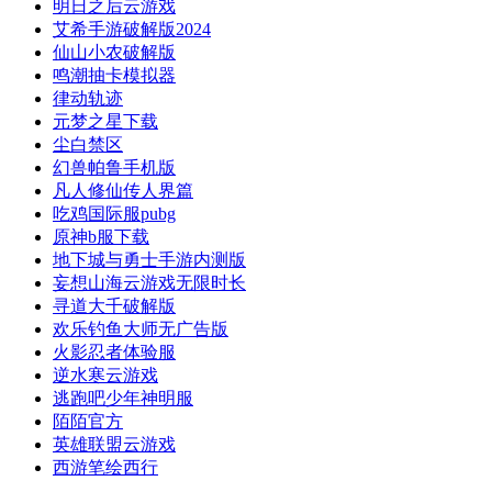
明日之后云游戏
艾希手游破解版2024
仙山小农破解版
鸣潮抽卡模拟器
律动轨迹
元梦之星下载
尘白禁区
幻兽帕鲁手机版
凡人修仙传人界篇
吃鸡国际服pubg
原神b服下载
地下城与勇士手游内测版
妄想山海云游戏无限时长
寻道大千破解版
欢乐钓鱼大师无广告版
火影忍者体验服
逆水寒云游戏
逃跑吧少年神明服
陌陌官方
英雄联盟云游戏
西游笔绘西行