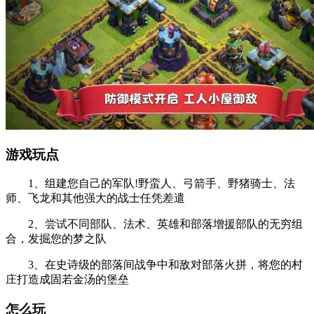
游戏玩点
1、组建您自己的军队!野蛮人、弓箭手、野猪骑士、法
师、飞龙和其他强大的战士任凭差遣
2、尝试不同部队、法术、英雄和部落增援部队的无穷组
合，发掘您的梦之队
3、在史诗级的部落间战争中和敌对部落火拼，将您的村
庄打造成固若金汤的堡垒
怎么玩