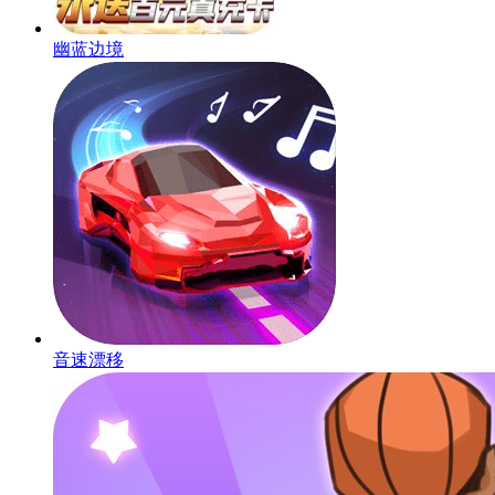
幽蓝边境
音速漂移